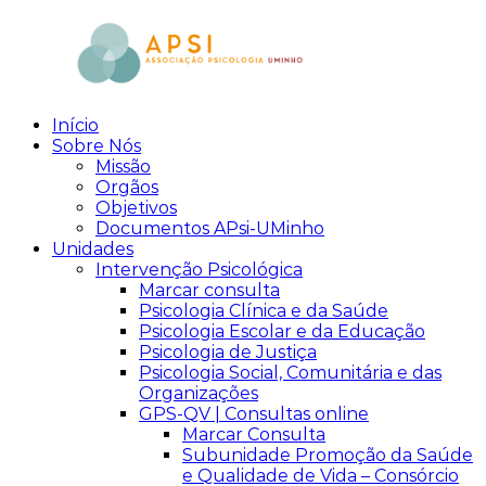
Skip
to
content
Início
aPsi
Associação
Sobre Nós
de
Missão
Psicologia
Orgãos
Objetivos
Documentos APsi-UMinho
Unidades
Intervenção Psicológica
Marcar consulta
Psicologia Clínica e da Saúde
Psicologia Escolar e da Educação
Psicologia de Justiça
Psicologia Social, Comunitária e das
Organizações
GPS-QV | Consultas online
Marcar Consulta
Subunidade Promoção da Saúde
e Qualidade de Vida – Consórcio