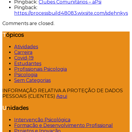
Pingback:
Clubes Comunitários – aPsi
Pingback:
https://processbuild48083.wixsite.com/sdehnkys
Comments are closed.
Tópicos
Atividades
Carreira
Covid-19
Estudantes
Profissionais Psicologia
Psicologia
Sem Categorias
INFORMAÇÃO RELATIVA A PROTEÇÃO DE DADOS
PESSOAIS (CLIENTES)
Aqui
Unidades
Intervenção Psicológica
Formação e Desenvolvimento Profissional
Projetos e Inovação