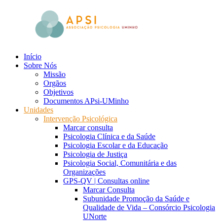
Skip
to
content
Início
aPsi
Associação
Sobre Nós
de
Missão
Psicologia
Orgãos
Objetivos
Documentos APsi-UMinho
Unidades
Intervenção Psicológica
Marcar consulta
Psicologia Clínica e da Saúde
Psicologia Escolar e da Educação
Psicologia de Justiça
Psicologia Social, Comunitária e das
Organizações
GPS-QV | Consultas online
Marcar Consulta
Subunidade Promoção da Saúde e
Qualidade de Vida – Consórcio Psicologia
UNorte