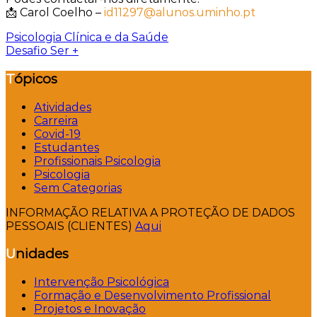
📩 Carol Coelho –
id11297@alunos.uminho.pt
Navegação
Psicologia Clínica e da Saúde
Desafio Ser +
de
Tópicos
artigos
Atividades
Carreira
Covid-19
Estudantes
Profissionais Psicologia
Psicologia
Sem Categorias
INFORMAÇÃO RELATIVA A PROTEÇÃO DE DADOS
PESSOAIS (CLIENTES)
Aqui
Unidades
Intervenção Psicológica
Formação e Desenvolvimento Profissional
Projetos e Inovação