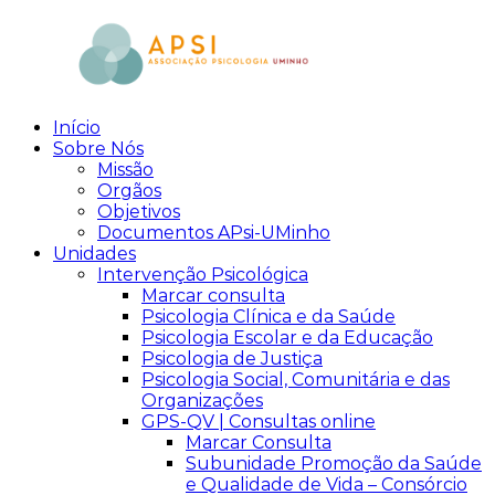
Skip
to
content
Início
aPsi
Associação
Sobre Nós
de
Missão
Psicologia
Orgãos
Objetivos
Documentos APsi-UMinho
Unidades
Intervenção Psicológica
Marcar consulta
Psicologia Clínica e da Saúde
Psicologia Escolar e da Educação
Psicologia de Justiça
Psicologia Social, Comunitária e das
Organizações
GPS-QV | Consultas online
Marcar Consulta
Subunidade Promoção da Saúde
e Qualidade de Vida – Consórcio