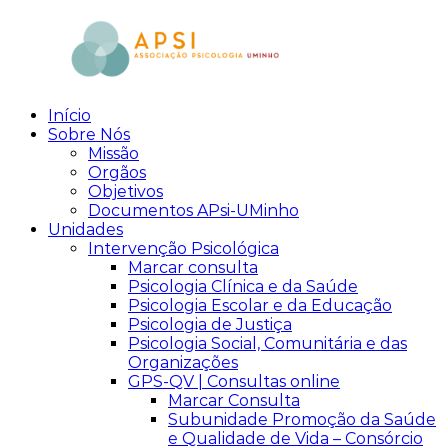
Skip
to
content
Início
aPsi
Associação
Sobre Nós
de
Missão
Psicologia
Orgãos
Objetivos
Documentos APsi-UMinho
Unidades
Intervenção Psicológica
Marcar consulta
Psicologia Clínica e da Saúde
Psicologia Escolar e da Educação
Psicologia de Justiça
Psicologia Social, Comunitária e das
Organizações
GPS-QV | Consultas online
Marcar Consulta
Subunidade Promoção da Saúde
e Qualidade de Vida – Consórcio