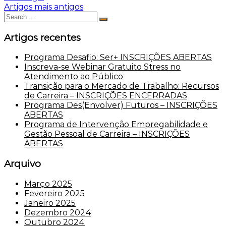
Navegação
Artigos mais antigos
Search
de
Search
for:
artigos
Artigos recentes
Programa Desafio: Ser+ INSCRIÇÕES ABERTAS
Inscreva-se Webinar Gratuito Stress no
Atendimento ao Público
Transição para o Mercado de Trabalho: Recursos
de Carreira – INSCRIÇÕES ENCERRADAS
Programa Des(Envolver) Futuros – INSCRIÇÕES
ABERTAS
Programa de Intervenção Empregabilidade e
Gestão Pessoal de Carreira – INSCRIÇÕES
ABERTAS
Arquivo
Março 2025
Fevereiro 2025
Janeiro 2025
Dezembro 2024
Outubro 2024