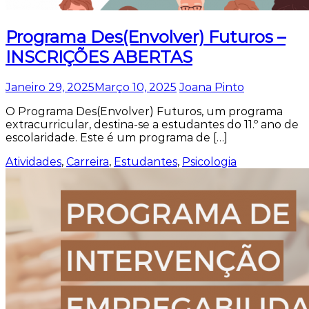
Programa Des(Envolver) Futuros –
INSCRIÇÕES ABERTAS
Janeiro 29, 2025
Março 10, 2025
Joana Pinto
O Programa Des(Envolver) Futuros, um programa
extracurricular, destina-se a estudantes do 11.º ano de
escolaridade. Este é um programa de […]
Atividades
,
Carreira
,
Estudantes
,
Psicologia