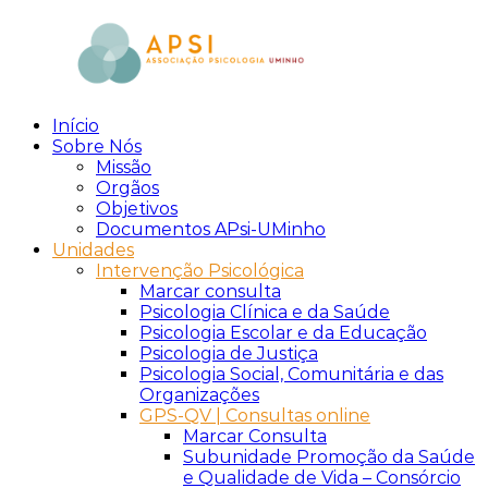
Skip
to
content
Início
aPsi
Associação
Sobre Nós
de
Missão
Psicologia
Orgãos
Objetivos
Documentos APsi-UMinho
Unidades
Intervenção Psicológica
Marcar consulta
Psicologia Clínica e da Saúde
Psicologia Escolar e da Educação
Psicologia de Justiça
Psicologia Social, Comunitária e das
Organizações
GPS-QV | Consultas online
Marcar Consulta
Subunidade Promoção da Saúde
e Qualidade de Vida – Consórcio