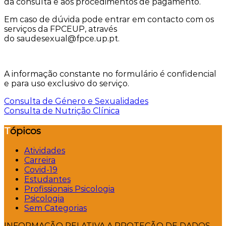
da consulta e aos procedimentos de pagamento.
Em caso de dúvida pode entrar em contacto com os
serviços da FPCEUP, através
do saudesexual@fpce.up.pt.
A informação constante no formulário é confidencial
e para uso exclusivo do serviço.
Navegação
Consulta de Género e Sexualidades
Consulta de Nutrição Clínica
de
Tópicos
artigos
Atividades
Carreira
Covid-19
Estudantes
Profissionais Psicologia
Psicologia
Sem Categorias
INFORMAÇÃO RELATIVA A PROTEÇÃO DE DADOS