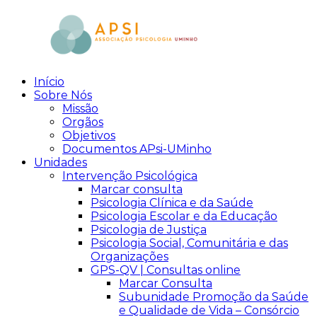
Skip
to
content
Início
aPsi
Associação
Sobre Nós
de
Missão
Psicologia
Orgãos
Objetivos
Documentos APsi-UMinho
Unidades
Intervenção Psicológica
Marcar consulta
Psicologia Clínica e da Saúde
Psicologia Escolar e da Educação
Psicologia de Justiça
Psicologia Social, Comunitária e das
Organizações
GPS-QV | Consultas online
Marcar Consulta
Subunidade Promoção da Saúde
e Qualidade de Vida – Consórcio