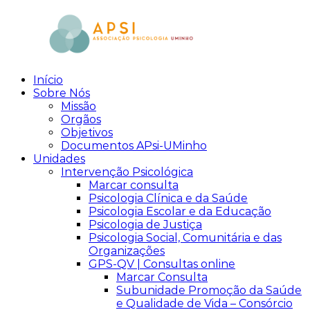
Skip
to
content
Início
aPsi
Associação
Sobre Nós
de
Missão
Psicologia
Orgãos
Objetivos
Documentos APsi-UMinho
Unidades
Intervenção Psicológica
Marcar consulta
Psicologia Clínica e da Saúde
Psicologia Escolar e da Educação
Psicologia de Justiça
Psicologia Social, Comunitária e das
Organizações
GPS-QV | Consultas online
Marcar Consulta
Subunidade Promoção da Saúde
e Qualidade de Vida – Consórcio