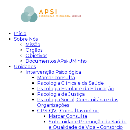
Skip
to
content
Início
aPsi
Associação
Sobre Nós
de
Missão
Psicologia
Orgãos
Objetivos
Documentos APsi-UMinho
Unidades
Intervenção Psicológica
Marcar consulta
Psicologia Clínica e da Saúde
Psicologia Escolar e da Educação
Psicologia de Justiça
Psicologia Social, Comunitária e das
Organizações
GPS-QV | Consultas online
Marcar Consulta
Subunidade Promoção da Saúde
e Qualidade de Vida – Consórcio