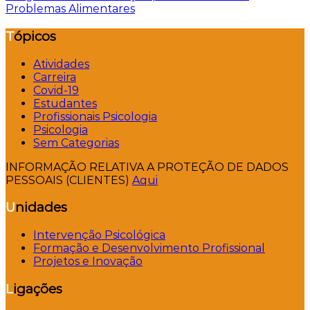
artigos
Problemas Alimentares
Tópicos
Atividades
Carreira
Covid-19
Estudantes
Profissionais Psicologia
Psicologia
Sem Categorias
INFORMAÇÃO RELATIVA A PROTEÇÃO DE DADOS
PESSOAIS (CLIENTES)
Aqui
Unidades
Intervenção Psicológica
Formação e Desenvolvimento Profissional
Projetos e Inovação
Ligações