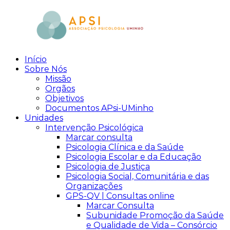
Skip
to
content
Início
aPsi
Associação
Sobre Nós
de
Missão
Psicologia
Orgãos
Objetivos
Documentos APsi-UMinho
Unidades
Intervenção Psicológica
Marcar consulta
Psicologia Clínica e da Saúde
Psicologia Escolar e da Educação
Psicologia de Justiça
Psicologia Social, Comunitária e das
Organizações
GPS-QV | Consultas online
Marcar Consulta
Subunidade Promoção da Saúde
e Qualidade de Vida – Consórcio