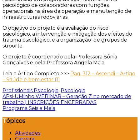
psicológico de colaboradores com funções
operacionais na área da operação e manutenção de
infraestruturas rodoviárias.
O objetivo do projeto é a avaliação do risco
psicológico, a intervenção e mitigação dos
efeitos do
trauma psicológico, e a organização
de grupos de
suporte.
O projeto é coordenado pela Professora Sónia
Gonçalves e pela Professora Ângela Maia.
Leia o Artigo Completo >>>
Pag. 312 – Ascendi – Artigo
– Saúde e bem estar (1)
Profissionais Psicologia
,
Psicologia
Navegação
APsi-UMinho WEBINAR – Geração Z no mercado de
trabalho | INSCRIÇÕES ENCERRADAS
de
Programa Seis e Meia
artigos
Tópicos
Atividades
Carreira