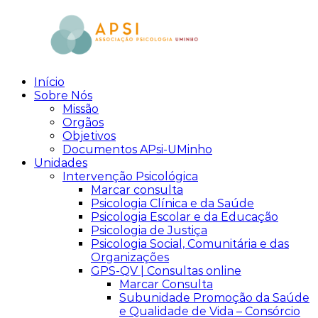
Skip
to
content
Início
aPsi
Associação
Sobre Nós
de
Missão
Psicologia
Orgãos
Objetivos
Documentos APsi-UMinho
Unidades
Intervenção Psicológica
Marcar consulta
Psicologia Clínica e da Saúde
Psicologia Escolar e da Educação
Psicologia de Justiça
Psicologia Social, Comunitária e das
Organizações
GPS-QV | Consultas online
Marcar Consulta
Subunidade Promoção da Saúde
e Qualidade de Vida – Consórcio