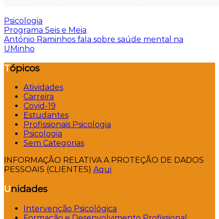
Psicologia
Navegação
Programa Seis e Meia
António Raminhos fala sobre saúde mental na
de
UMinho
artigos
Tópicos
Atividades
Carreira
Covid-19
Estudantes
Profissionais Psicologia
Psicologia
Sem Categorias
INFORMAÇÃO RELATIVA A PROTEÇÃO DE DADOS
PESSOAIS (CLIENTES)
Aqui
Unidades
Intervenção Psicológica
Formação e Desenvolvimento Profissional