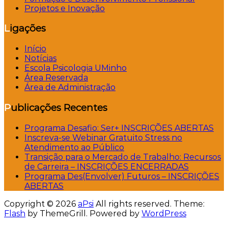
Projetos e Inovação
Ligações
Início
Notícias
Escola Psicologia UMinho
Área Reservada
Área de Administração
Publicações Recentes
Programa Desafio: Ser+ INSCRIÇÕES ABERTAS
Inscreva-se Webinar Gratuito Stress no
Atendimento ao Público
Transição para o Mercado de Trabalho: Recursos
de Carreira – INSCRIÇÕES ENCERRADAS
Programa Des(Envolver) Futuros – INSCRIÇÕES
ABERTAS
Copyright © 2026
aPsi
All rights reserved. Theme:
Flash
by ThemeGrill. Powered by
WordPress