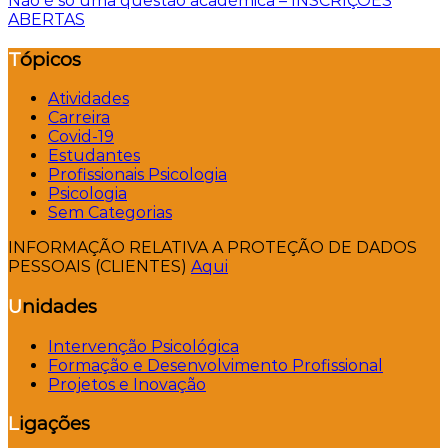
artigos
Não é só uma questão académica – INSCRIÇÕES
ABERTAS
Tópicos
Atividades
Carreira
Covid-19
Estudantes
Profissionais Psicologia
Psicologia
Sem Categorias
INFORMAÇÃO RELATIVA A PROTEÇÃO DE DADOS
PESSOAIS (CLIENTES)
Aqui
Unidades
Intervenção Psicológica
Formação e Desenvolvimento Profissional
Projetos e Inovação
Ligações