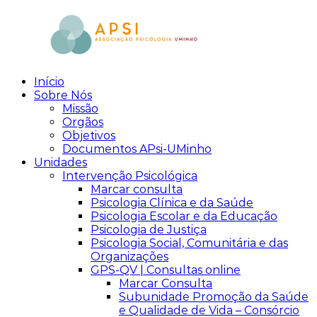
Skip
to
content
Início
aPsi
Associação
Sobre Nós
de
Missão
Psicologia
Orgãos
Objetivos
Documentos APsi-UMinho
Unidades
Intervenção Psicológica
Marcar consulta
Psicologia Clínica e da Saúde
Psicologia Escolar e da Educação
Psicologia de Justiça
Psicologia Social, Comunitária e das
Organizações
GPS-QV | Consultas online
Marcar Consulta
Subunidade Promoção da Saúde
e Qualidade de Vida – Consórcio