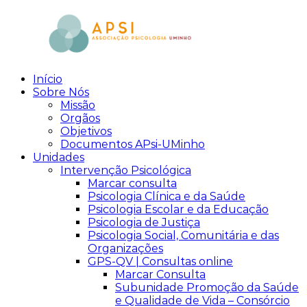
Skip
to
content
Início
aPsi
Associação
Sobre Nós
de
Missão
Psicologia
Orgãos
Objetivos
Documentos APsi-UMinho
Unidades
Intervenção Psicológica
Marcar consulta
Psicologia Clínica e da Saúde
Psicologia Escolar e da Educação
Psicologia de Justiça
Psicologia Social, Comunitária e das
Organizações
GPS-QV | Consultas online
Marcar Consulta
Subunidade Promoção da Saúde
e Qualidade de Vida – Consórcio