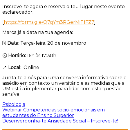
Inscreve-te agora e reserva o teu lugar neste evento
esclarecedor.
[
https://forms.gle/Q7qYm3RGerMiTfFZ7
]
Marca já a data na tua agenda:
🗓️
Data:
Terça-feira, 20 de novembro
🕔
Horário:
16h às 17:30h
📌
Local
: Online
Junta-te a nós para uma conversa informativa sobre o
assédio em contexto universitário e as medidas que a
UM está a implementar para lidar com esta questão
sensível
Psicologia
Navegação
Webinar Competências sócio-emocionais em
estudantes do Ensino Superior
de
Desenvergonha-te Ansiedade Social – Inscreve-te!
artigos