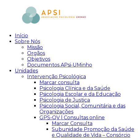
Skip
to
content
Início
aPsi
Associação
Sobre Nós
de
Missão
Psicologia
Orgãos
Objetivos
Documentos APsi-UMinho
Unidades
Intervenção Psicológica
Marcar consulta
Psicologia Clínica e da Saúde
Psicologia Escolar e da Educação
Psicologia de Justiça
Psicologia Social, Comunitária e das
Organizações
GPS-QV | Consultas online
Marcar Consulta
Subunidade Promoção da Saúde
e Qualidade de Vida – Consórcio