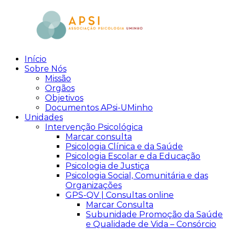
Skip
to
content
Início
aPsi
Associação
Sobre Nós
de
Missão
Psicologia
Orgãos
Objetivos
Documentos APsi-UMinho
Unidades
Intervenção Psicológica
Marcar consulta
Psicologia Clínica e da Saúde
Psicologia Escolar e da Educação
Psicologia de Justiça
Psicologia Social, Comunitária e das
Organizações
GPS-QV | Consultas online
Marcar Consulta
Subunidade Promoção da Saúde
e Qualidade de Vida – Consórcio