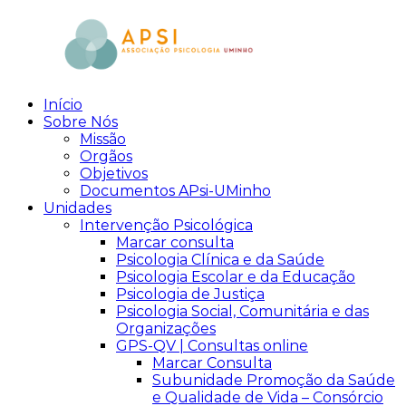
Skip
to
content
Início
aPsi
Associação
Sobre Nós
de
Missão
Psicologia
Orgãos
Objetivos
Documentos APsi-UMinho
Unidades
Intervenção Psicológica
Marcar consulta
Psicologia Clínica e da Saúde
Psicologia Escolar e da Educação
Psicologia de Justiça
Psicologia Social, Comunitária e das
Organizações
GPS-QV | Consultas online
Marcar Consulta
Subunidade Promoção da Saúde
e Qualidade de Vida – Consórcio