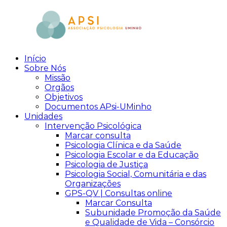
Skip
to
content
Início
aPsi
Associação
Sobre Nós
de
Missão
Psicologia
Orgãos
Objetivos
Documentos APsi-UMinho
Unidades
Intervenção Psicológica
Marcar consulta
Psicologia Clínica e da Saúde
Psicologia Escolar e da Educação
Psicologia de Justiça
Psicologia Social, Comunitária e das
Organizações
GPS-QV | Consultas online
Marcar Consulta
Subunidade Promoção da Saúde
e Qualidade de Vida – Consórcio