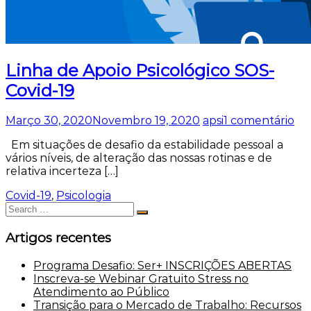
Linha de Apoio Psicológico SOS-
Covid-19
e
Março 30, 2020
Novembro 19, 2020
apsi
1 comentário
Li
Em situações de desafio da estabilidade pessoal a
de
vários níveis, de alteração das nossas rotinas e de
Ap
relativa incerteza […]
Psi
SO
Covid-19
,
Psicologia
Cov
Search
19
Search
for:
Artigos recentes
Programa Desafio: Ser+ INSCRIÇÕES ABERTAS
Inscreva-se Webinar Gratuito Stress no
Atendimento ao Público
Transição para o Mercado de Trabalho: Recursos